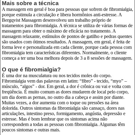
Mais sobre a técnica
A massagem em geral é boa para pessoas que sofrem de fibromialgia,
porque estimula a circulação e libera hormônios anti-estresse. A
Bergqvist Massagem desenvolveu um trabalho próprio de
tratamentos para fibromialgia. A técnica se utiliza de várias formas de
massagem para obter o máximo de eficácia no tratamento. A
massagem relaxante, estímulos de pontos de gatilho e pedras quentes
são usados com ótimos resultados. A massagem, em geral, é feita de
forma leve e personalizada em cada cliente, porque cada pessoa com
fibromialgia tem características diferentes. Normalmente, o cliente
começa a ter uma boa melhora depois de 3 a 8 sessões de massagem.
O que é fibromialgia?
É uma dor na musculatura ou nos tecidos moles do corpo.
Fibromialgia vem das palavras em latim: “fibro” - tecido, “myo” –
músculo, “algos” - dor. Em geral, a dor é crônica ou vai e volta com
freqüência. É muito comum as dores mudarem de local pelo corpo,
um dia doem as pernas, no outro dia a cabeça e assim por diante.
Muitas vezes, a dor aumenta com o toque ou pressões na área
dolorida. Outros sintomas da fibromialgia são cansaço, dores nas
articulações, intestino preso, formigamento, angústia, depressão e
estresse. Mas é bom lembrar que os sintomas acima não
correspondem a todas as pessoas com fibromialgia. Algumas têm
poucos sintomas e outras mais.