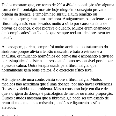
Dados mostram que, em torno de 2% a 4% da população têm alguma
forma de fibromialgia, mas até hoje ninguém conseguiu provar a
origem da doença, e também não surgiu algum remédio ou
tratamento que garanta uma melhora. Antigamente, os pacientes com
fibromialgia não eram levados muito a sério por causa da falta de
provas da doença, o que piorava o quadro. Muitos eram chamados
de “complicados” ou “aquele que sempre reclama de dores sem ter
nada”.
A massagem, porém, sempre foi muito aceita como tratamento do
sindrome porque alivia a tensão muscular e trata o estresse e a
angústia, estimulando hormônios do bem-estar e acionando a divisão
parassimpática do sistema nervoso autônomo responsável por deixar
a pessoa calma. Outra terapia usada para fibromialgia, que
normalmente gera bons efeitos, é o exercício físico leve.
Até hoje existe uma controvérsia sobre a fibromialgia. Muitos
médicos não acreditam que é uma doença, por não haver evidências
físicas envolvidas no problema. Mas o consenso hoje em dia é de
que a origem da doença é psicológica de menor ou maior proporção.
Outros estudos mostram que a fibromialgia pode ser um estado de
reumatismo em que os músculos, tendões e ligamentos estão
afetados.