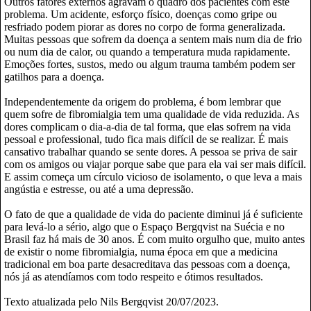
Outros fatores externos agravam o quadro dos pacientes com este
problema. Um acidente, esforço físico, doenças como gripe ou
resfriado podem piorar as dores no corpo de forma generalizada.
Muitas pessoas que sofrem da doença a sentem mais num dia de frio
ou num dia de calor, ou quando a temperatura muda rapidamente.
Emoções fortes, sustos, medo ou algum trauma também podem ser
gatilhos para a doença.
Independentemente da origem do problema, é bom lembrar que
quem sofre de fibromialgia tem uma qualidade de vida reduzida. As
dores complicam o dia-a-dia de tal forma, que elas sofrem na vida
pessoal e professional, tudo fica mais difícil de se realizar. É mais
cansativo trabalhar quando se sente dores. A pessoa se priva de sair
com os amigos ou viajar porque sabe que para ela vai ser mais difícil.
E assim começa um círculo vicioso de isolamento, o que leva a mais
angústia e estresse, ou até a uma depressão.
O fato de que a qualidade de vida do paciente diminui já é suficiente
para levá-lo a sério, algo que o Espaço Bergqvist na Suécia e no
Brasil faz há mais de 30 anos. É com muito orgulho que, muito antes
de existir o nome fibromialgia, numa época em que a medicina
tradicional em boa parte desacreditava das pessoas com a doença,
nós já as atendíamos com todo respeito e ótimos resultados.
Texto atualizada pelo Nils Bergqvist 20/07/2023.