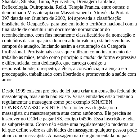
Shantala, Shiatsu, Tuina, Ayurvédica, Drenagem Linfática,
Reflexologia, Quiropraxia, Reiki, Terapia Pranica, entre outras; e
denominado Massoterapia ou Massoterapeuta. Através da Portaria
397 datada em Outubro de 2002, foi aprovada a classificação
brasileira de Ocupações, para uso em todo o território nacional com a
finalidade de constituir um documento normatizador do
reconhecimento, com fins meramente classificatórios da nomeação e
conteúdos das ocupações do mercado brasileiro, estabelecendo os
campos de atuação. Iniciando assim a estruturação da Categoria
Profissional. Profissionais esses que utilizam como instrumento de
trabalho as mãos, tendo como princípio
o cuidar
de forma expressiva
e diferenciada, com dedicação, que carrega consigo a
responsabilidade, o respeito, a ética, a consciência, a atenção e a
preocupação, trabalhando com liberdade e promovendo a saúde com
amor.
Desde 1999 existem projetos de lei para criar um conselho federal de
massoterapia, mas ainda não existe. Varias entidades estão tentando
regulamentar a massagem como por exemplo SINATEN,
CONBRAMASSO e SINTE. Por não ter essa legislação o
massagista ou massoterapeuta atua como autônomo. Ele precisa se
inscrever no CCM e pagar ISS, código 04596. Essa inscrição é feita
na subprefeitura. Como não existe uma regulamentação moderna ou
lei que define sobre as atividades de massagem qualquer pessoa pode
atuar como massagista. A massagem não é regulamentada no país.