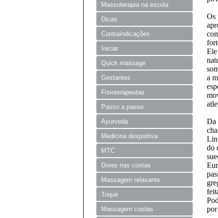
Massoterapia na escola
Os 
Dicas
apr
com
Contraindicações
for
Iniciar
Ele
nat
Quick massage
som
a m
Gestantes
esp
Fisioterapeutas
mov
atl
Passo a passo
Da 
Ayurveda
cha
Medicina desportiva
Lin
do 
MTC
sue
Eur
Dores nas costas
pas
Massagem relaxante
gre
fei
Toque
Pod
por
Massagem costas