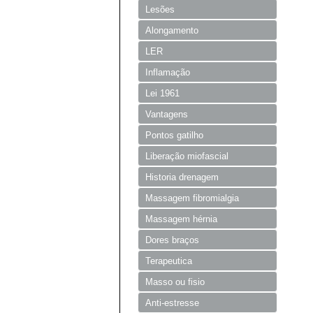
Lesões
Alongamento
LER
Inflamação
Lei 1961
Vantagens
Pontos gatilho
Liberação miofascial
Historia drenagem
Massagem fibromialgia
Massagem hérnia
Dores braços
Terapeutica
Masso ou fisio
Anti-estresse