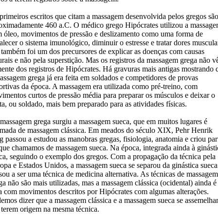
primeiros escritos que citam a massagem desenvolvida pelos gregos são
oximadamente 460 a.C. O médico grego Hipócrates utilizou a massag
 óleo, movimentos de pressão e deslizamento como uma forma de
talecer o sistema imunológico, diminuir o estresse e tratar dores muscula
 também foi um dos precursores de explicar as doenças com causas
urais e não pela superstição. Mas os registros da massagem grega não 
ente dos registros de Hipócrates. Há gravuras mais antigas mostrando 
assagem grega já era feita em soldados e competidores de provas
ortivas da época. A massagem era utilizada como pré-treino, com
imentos curtos de pressão média para preparar os músculos e deixar o
eta, ou soldado, mais bem preparado para as atividades físicas.
massagem grega surgiu a massagem sueca, que em muitos lugares é
mada de massagem clássica. Em meados do século XIX, Pehr Henrik
g passou a estudou as manobras gregas, fisiologia, anatomia e criou par
que chamamos de massagem sueca. Na época, integrada ainda à ginásti
ca, seguindo o exemplo dos gregos. Com a propagação da técnica pela
opa e Estados Unidos, a massagem sueca se separou da ginástica sueca
sou a ser uma técnica de medicina alternativa. As técnicas de massagem
ga não são mais utilizadas, mas a massagem clássica (ocidental) ainda é
ta com movimentos descritos por Hipócrates com algumas alterações.
emos dizer que a massagem clássica e a massagem sueca se assemelh
 terem origem na mesma técnica.