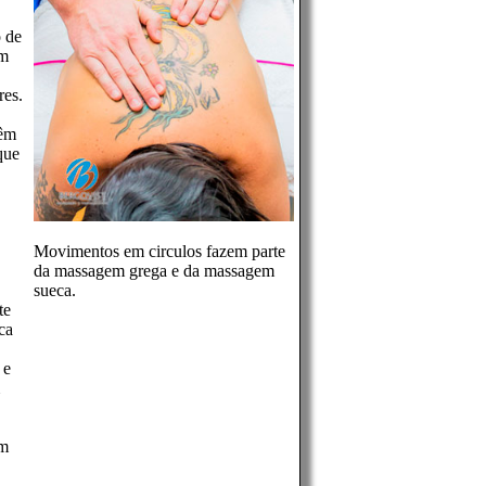
 de
em
res.
vêm
que
Movimentos em circulos fazem parte
da massagem grega e da massagem
sueca.
te
ca
 e
am