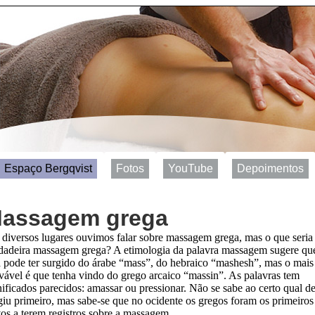
Espaço Bergqvist
Fotos
YouTube
Depoimentos
assagem grega
diversos lugares ouvimos falar sobre massagem grega, mas o que seria
dadeira massagem grega? A etimologia da palavra massagem sugere qu
a pode ter surgido do árabe “mass”, do hebraico “mashesh”, mas o mais
vável é que tenha vindo do grego arcaico “massin”. As palavras tem
nificados parecidos: amassar ou pressionar. Não se sabe ao certo qual de
giu primeiro, mas sabe-se que no ocidente os gregos foram os primeiros
os a terem registros sobre a massagem.