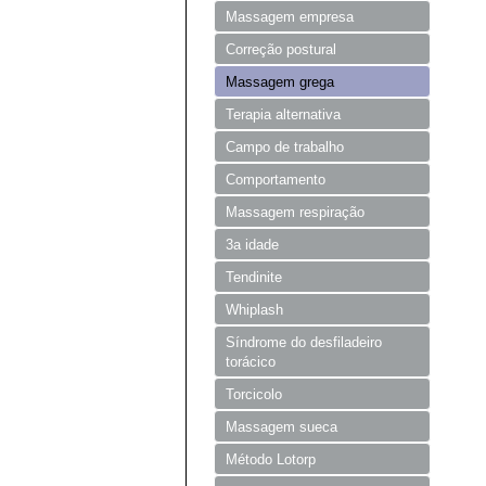
Massagem empresa
Correção postural
Massagem grega
Terapia alternativa
Campo de trabalho
Comportamento
Massagem respiração
3a idade
Tendinite
Whiplash
Síndrome do desfiladeiro
torácico
Torcicolo
Massagem sueca
Método Lotorp