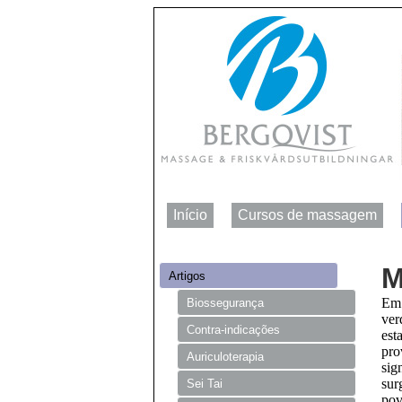
Início
Cursos de massagem
M
Artigos
Em 
Biossegurança
ver
Contra-indicações
est
pro
Auriculoterapia
sig
sur
Sei Tai
pov