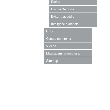
Rotina
Escola Bergqvist
Evitar a assédio
Inteligência artificial
Links
Cursos no interior
Vídeos
Massagem na empresa
Sitemap