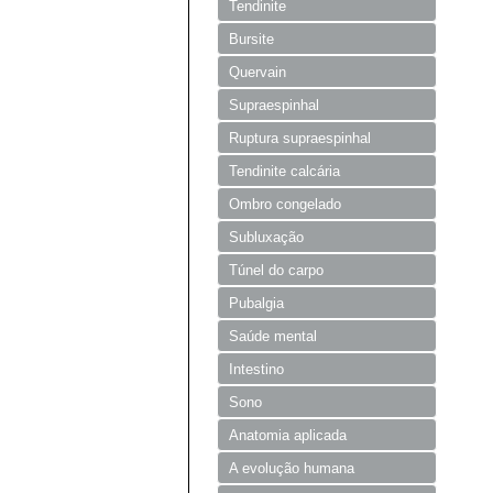
Tendinite
Bursite
Quervain
Supraespinhal
Ruptura supraespinhal
Tendinite calcária
Ombro congelado
Subluxação
Túnel do carpo
Pubalgia
Saúde mental
Intestino
Sono
Anatomia aplicada
A evolução humana