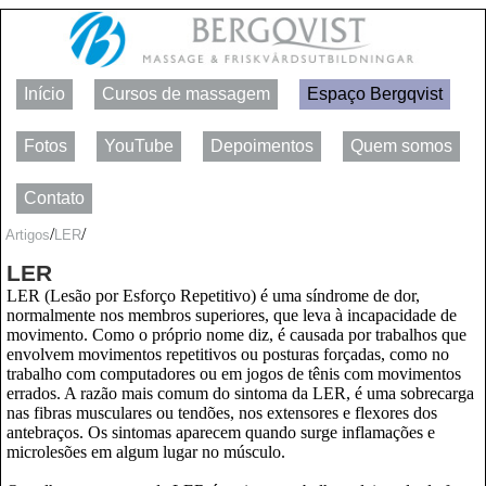
Início
Cursos de massagem
Espaço Bergqvist
Fotos
YouTube
Depoimentos
Quem somos
Contato
/
/
Artigos
LER
LER
LER (Lesão por Esforço Repetitivo) é uma síndrome de dor,
normalmente nos membros superiores, que leva à incapacidade de
movimento. Como o próprio nome diz, é causada por trabalhos que
envolvem movimentos repetitivos ou posturas forçadas, como no
trabalho com computadores ou em jogos de tênis com movimentos
errados. A razão mais comum do sintoma da LER, é uma sobrecarga
nas fibras musculares ou tendões, nos extensores e flexores dos
antebraços. Os sintomas aparecem quando surge inflamações e
microlesões em algum lugar no músculo.