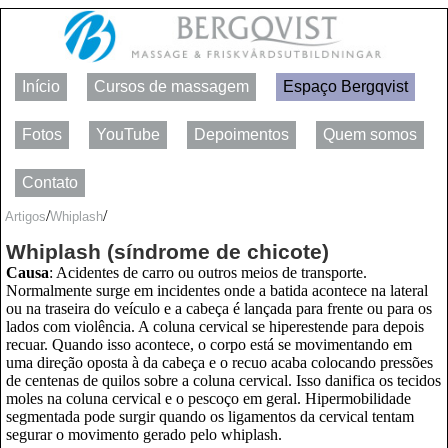
Início
Cursos de massagem
Espaço Bergqvist
Fotos
YouTube
Depoimentos
Quem somos
Contato
/
/
Artigos
Whiplash
Whiplash (síndrome de chicote)
Causa
: Acidentes de carro ou outros meios de transporte.
Normalmente surge em incidentes onde a batida acontece na lateral
ou na traseira do veículo e a cabeça é lançada para frente ou para os
lados com violência. A coluna cervical se hiperestende para depois
recuar. Quando isso acontece, o corpo está se movimentando em
uma direção oposta à da cabeça e o recuo acaba colocando pressões
de centenas de quilos sobre a coluna cervical. Isso danifica os tecidos
moles na coluna cervical e o pescoço em geral. Hipermobilidade
segmentada pode surgir quando os ligamentos da cervical tentam
segurar o movimento gerado pelo whiplash.