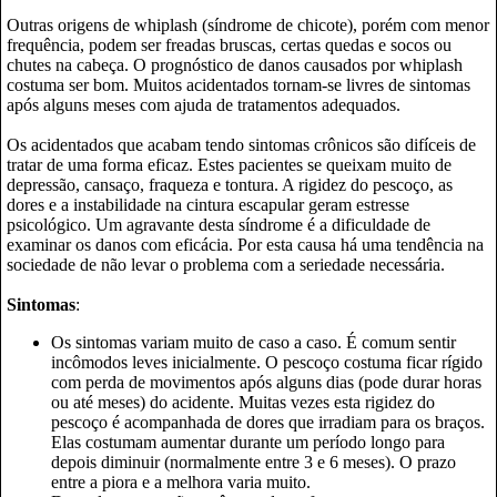
Outras origens de whiplash (síndrome de chicote), porém com menor
frequência, podem ser freadas bruscas, certas quedas e socos ou
chutes na cabeça. O prognóstico de danos causados por whiplash
costuma ser bom. Muitos acidentados tornam-se livres de sintomas
após alguns meses com ajuda de tratamentos adequados.
Os acidentados que acabam tendo sintomas crônicos são difíceis de
tratar de uma forma eficaz. Estes pacientes se queixam muito de
depressão, cansaço, fraqueza e tontura. A rigidez do pescoço, as
dores e a instabilidade na cintura escapular geram estresse
psicológico. Um agravante desta síndrome é a dificuldade de
examinar os danos com eficácia. Por esta causa há uma tendência na
sociedade de não levar o problema com a seriedade necessária.
Sintomas
:
Os sintomas variam muito de caso a caso. É comum sentir
incômodos leves inicialmente. O pescoço costuma ficar rígido
com perda de movimentos após alguns dias (pode durar horas
ou até meses) do acidente. Muitas vezes esta rigidez do
pescoço é acompanhada de dores que irradiam para os braços.
Elas costumam aumentar durante um período longo para
depois diminuir (normalmente entre 3 e 6 meses). O prazo
entre a piora e a melhora varia muito.