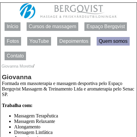
Início
Cursos de massagem
Espaço Bergqvist
Fotos
YouTube
Depoimentos
Quem somos
Contato
/
Giovanna Morette
Giovanna
Formada em massoterapia e massagem desportiva pelo Espaço
Bergqvist Massagem & Treinamento Ltda e aromaterapia pelo Senac
SP.
Trabalha com:
Massagem Terapêutica
Massagem Relaxante
Alongamento
Drenagem Linfática